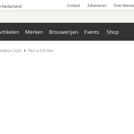
Contact
Adverteren
Over Bierne
an Nederland
rtikelen
Merken
Brouwerijen
Events
Shop
edition 2025
Fles a 075 liter