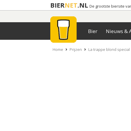
BIER
NET
.NL
De grootste biersite v
Bier
Nieuws & A
Home
Prijzen
La trappe blond special 