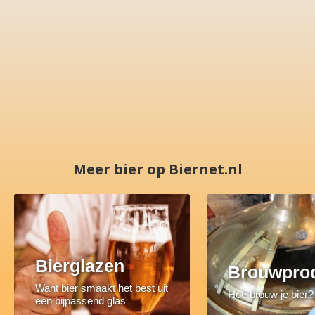
Meer bier op Biernet.nl
Bierglazen
Brouwpro
Want bier smaakt het best uit
Hoe brouw je bier?
een bijpassend glas