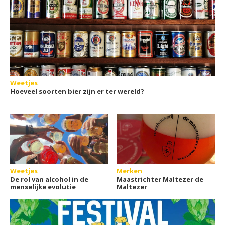
Weetjes
Hoeveel soorten bier zijn er ter wereld?
Weetjes
Merken
De rol van alcohol in de
Maastrichter Maltezer de
menselijke evolutie
Maltezer