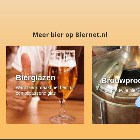
Meer bier op Biernet.nl
Bierglazen
Brouwpro
Want bier smaakt het best uit
Hoe brouw je bier?
een bijpassend glas