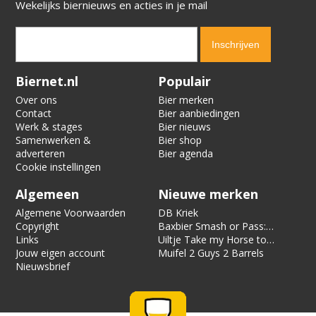
Wekelijks biernieuws en acties in je mail
Verification code:
3999
Biernet.nl
Populair
Over ons
Bier merken
Contact
Bier aanbiedingen
Werk & stages
Bier nieuws
Samenwerken &
Bier shop
adverteren
Bier agenda
Cookie instellingen
Algemeen
Nieuwe merken
Algemene Voorwaarden
DB Kriek
Copyright
Baxbier Smash or Pass:
Links
Strata
Uiltje Take my Horse to
Jouw eigen account
the Hotel Room
Muifel 2 Guys 2 Barrels
Nieuwsbrief