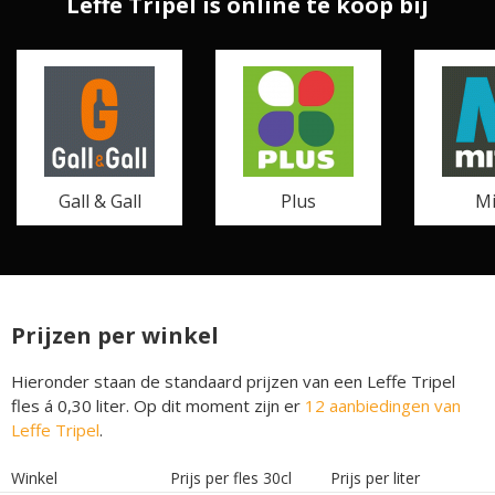
Leffe Tripel is online te koop bij
Gall & Gall
Plus
Mi
Prijzen per winkel
Hieronder staan de standaard prijzen van een Leffe Tripel
fles á 0,30 liter. Op dit moment zijn er
12 aanbiedingen van
Leffe Tripel
.
Winkel
Prijs per fles 30cl
Prijs per liter