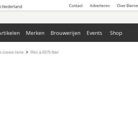
Contact
Adverteren
Over Bierne
an Nederland
rtikelen
Merken
Brouwerijen
Events
Shop
 cuvee rene
Fles a 0375 liter