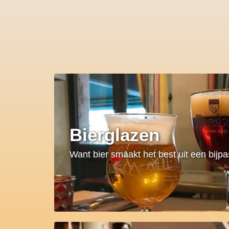
Bierglazen
Want bier smaakt het best uit een bijp