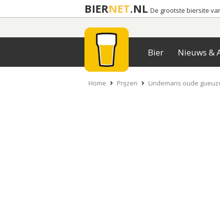
BIER
NET
.NL
De grootste biersite v
Bier
Nieuws & A
Home
Prijzen
Lindemans oude gueuze