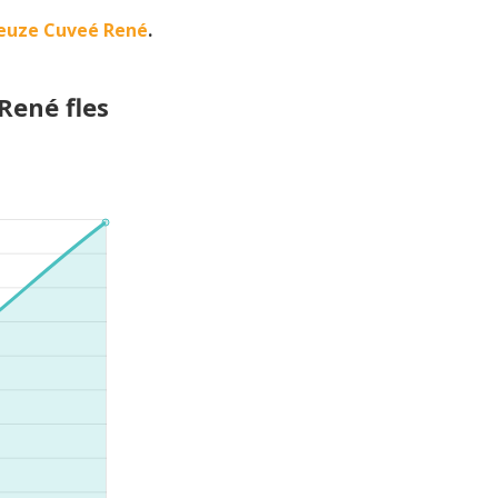
euze Cuveé René
.
René fles