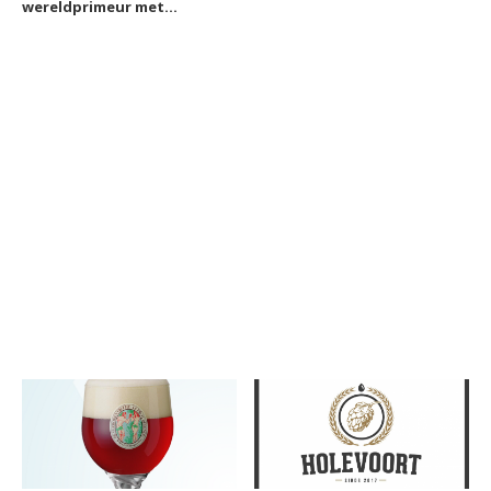
wereldprimeur met
doseren van fruitaroma
per flesje