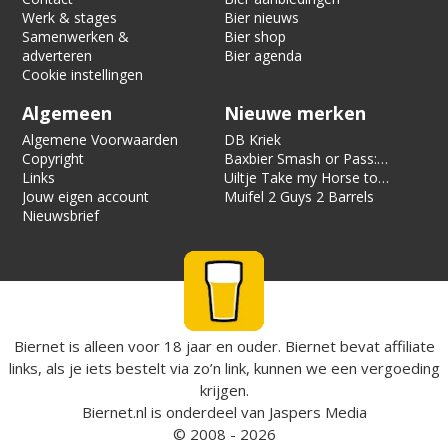
Werk & stages
Bier nieuws
Samenwerken &
Bier shop
adverteren
Bier agenda
Cookie instellingen
Algemeen
Nieuwe merken
Algemene Voorwaarden
DB Kriek
Copyright
Baxbier Smash or Pass:
Links
Strata
Uiltje Take my Horse to
Jouw eigen account
the Hotel Room
Muifel 2 Guys 2 Barrels
Nieuwsbrief
Biernet is alleen voor 18 jaar en ouder. Biernet bevat affiliate
links, als je iets bestelt via zo’n link, kunnen we een vergoeding
krijgen.
Biernet.nl
is onderdeel van
Jaspers Media
© 2008 - 2026