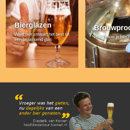
Bierglazen
Brouwpro
Want bier smaakt het best uit
Hoe brouw je bier?
een bijpassend glas