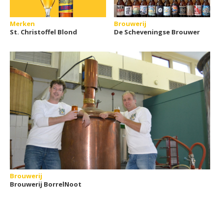
Merken
Brouwerij
St. Christoffel Blond
De Scheveningse Brouwer
Brouwerij
Brouwerij BorrelNoot