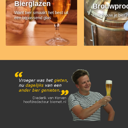
Bierglazen
Brouwpro
Want bier smaakt het best uit
Hoe brouw je bier?
een bijpassend glas