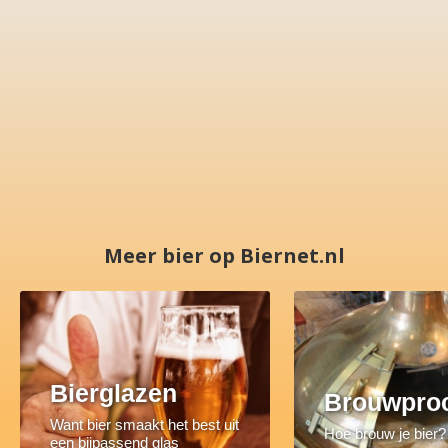
Meer bier op Biernet.nl
Bierglazen
Brouwpro
Want bier smaakt het best uit
Hoe brouw je bier?
een bijpassend glas