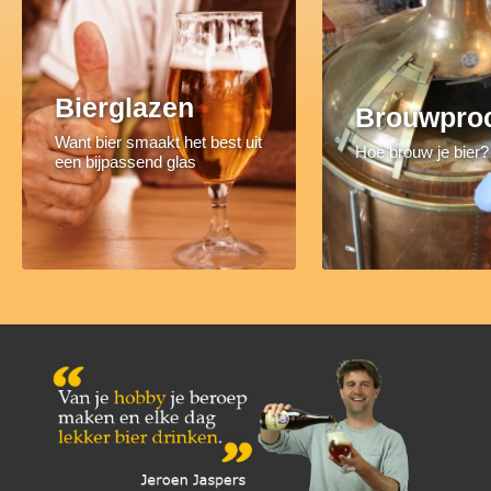
Bierglazen
Brouwpro
Want bier smaakt het best uit
Hoe brouw je bier?
een bijpassend glas