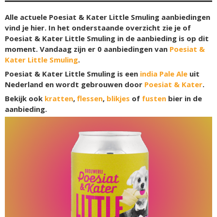
Alle actuele Poesiat & Kater Little Smuling aanbiedingen
vind je hier. In het onderstaande overzicht zie je of
Poesiat & Kater Little Smuling in de aanbieding is op dit
moment. Vandaag zijn er
0
aanbiedingen van
Poesiat &
Kater Little Smuling
.
Poesiat & Kater Little Smuling is een
india Pale Ale
uit
Nederland en wordt gebrouwen door
Poesiat & Kater
.
Bekijk ook
kratten
,
flessen
,
blikjes
of
fusten
bier in de
aanbieding.