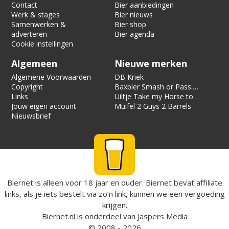
Contact
Bier aanbiedingen
Werk & stages
Bier nieuws
Samenwerken &
Bier shop
adverteren
Bier agenda
Cookie instellingen
Algemeen
Nieuwe merken
Algemene Voorwaarden
DB Kriek
Copyright
Baxbier Smash or Pass:
Links
Strata
Uiltje Take my Horse to
Jouw eigen account
the Hotel Room
Muifel 2 Guys 2 Barrels
Nieuwsbrief
Biernet is alleen voor 18 jaar en ouder. Biernet bevat affiliate
links, als je iets bestelt via zo’n link, kunnen we een vergoeding
krijgen.
Biernet.nl
is onderdeel van
Jaspers Media
© 2008 - 2026