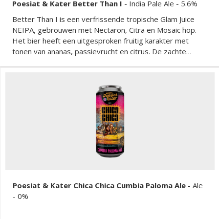
Poesiat & Kater Better Than I
-
India Pale Ale
- 5.6%
Better Than I is een verfrissende tropische Glam Juice
NEIPA, gebrouwen met Nectaron, Citra en Mosaic hop.
Het bier heeft een uitgesproken fruitig karakter met
tonen van ananas, passievrucht en citrus. De zachte
bitterheid en de lichte body maken het een perfect
doordrinkbaar bier. De aroma's van tropisch fruit komen
goed naar voren, wat zorgt voor een heerlijke
drinkervaring.
Poesiat & Kater Chica Chica Cumbia Paloma Ale
-
Ale
- 0%