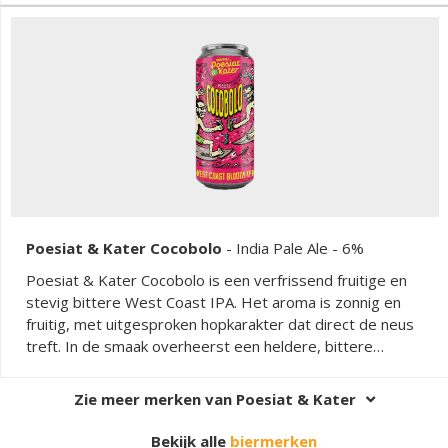
Poesiat & Kater Cocobolo
-
India Pale Ale
- 6%
Poesiat & Kater Cocobolo is een verfrissend fruitige en
stevig bittere West Coast IPA. Het aroma is zonnig en
fruitig, met uitgesproken hopkarakter dat direct de neus
treft. In de smaak overheerst een heldere, bittere
hoptoon die wordt ondersteund door fruitige nuances.
Het mondgevoel is fris en droog, passend bij de stijl. De
Zie meer merken van Poesiat & Kater
afdronk is schoon en aangenaam bitter, met een langere
hopbitterheid die uitnodigt tot een volgende slok.
Bekijk alle
biermerken