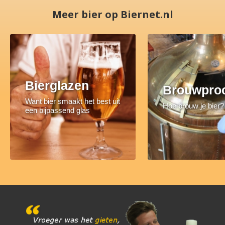
Meer bier op Biernet.nl
Bierglazen
Brouwpro
Want bier smaakt het best uit
Hoe brouw je bier?
een bijpassend glas