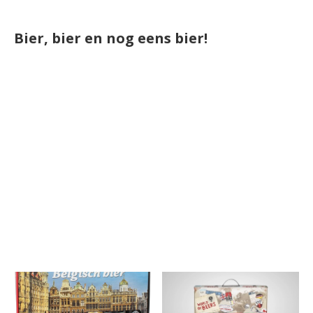
Bier, bier en nog eens bier!