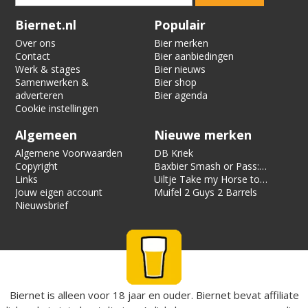
Verification code:
6953
Biernet.nl
Populair
Over ons
Bier merken
Contact
Bier aanbiedingen
Werk & stages
Bier nieuws
Samenwerken &
Bier shop
adverteren
Bier agenda
Cookie instellingen
Algemeen
Nieuwe merken
Algemene Voorwaarden
DB Kriek
Copyright
Baxbier Smash or Pass:
Links
Strata
Uiltje Take my Horse to
Jouw eigen account
the Hotel Room
Muifel 2 Guys 2 Barrels
Nieuwsbrief
Biernet is alleen voor 18 jaar en ouder. Biernet bevat affiliate