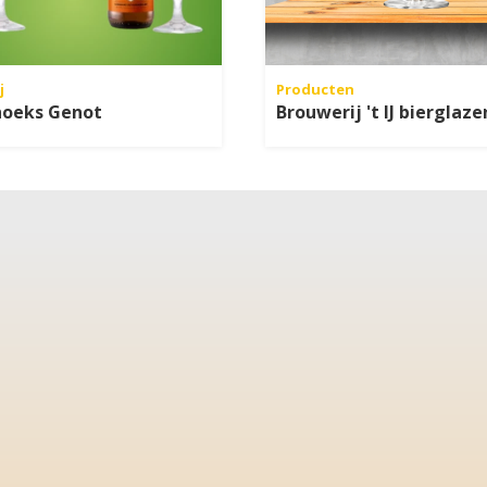
j
Producten
hoeks Genot
Brouwerij 't IJ bierglaze