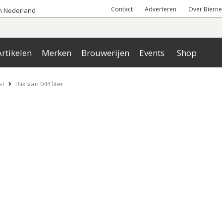
Contact
Adverteren
Over Bierne
an Nederland
rtikelen
Merken
Brouwerijen
Events
Shop
st
Blik van 044 liter