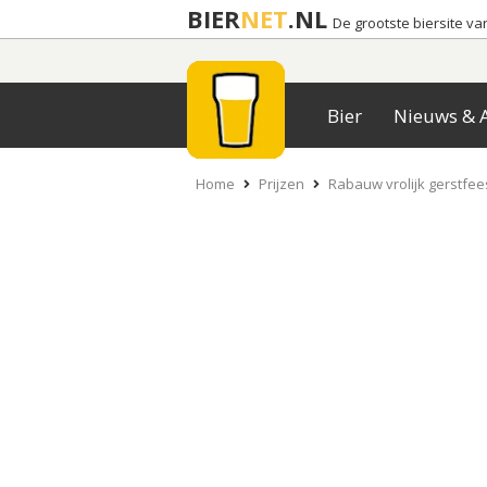
BIER
NET
.NL
De grootste biersite v
Bier
Nieuws & A
Home
Prijzen
Rabauw vrolijk gerstfee