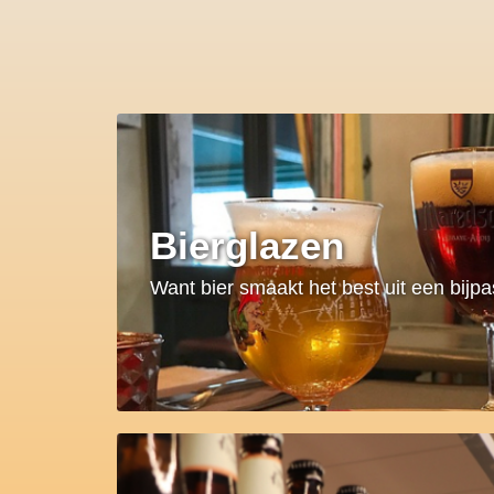
Bierglazen
Want bier smaakt het best uit een bijp