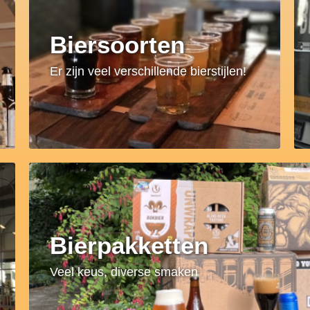
Biersoorten
Er zijn veel verschillende bierstijlen!
Bierpakketten
Veel keus, diverse smaken