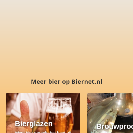
Meer bier op Biernet.nl
Bierglazen
Brouwpro
Want bier smaakt het best uit