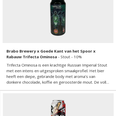
Brabo Brewery x Goede Kant van het Spoor x
Rabauw Trifecta Ominosa
-
Stout
- 10%
Trifecta Ominosa is een krachtige Russian Imperial Stout
met een intens en uitgesproken smaakprofiel. Het bier
heeft een diepe, gebrande body met aroma’s van
donkere chocolade, koffie en geroosterde mout. De volle
smaak wordt ondersteund door een licht zoetje en een
warme alcoholtoets die zorgt voor een lange, complexe
afdronk. Dit speciaalbier is rijk, zwaar en perfect voor
liefhebbers van stevige, donkere bieren met karakter. De
samenwerking tussen drie brouwerijen zorgt voor een