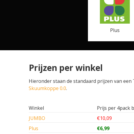
Plus
Prijzen per winkel
Hieronder staan de standaard prijzen van een T
Skuumkoppe 0.0
.
Winkel
Prijs per 4pack b
JUMBO
€10,09
Plus
€6,99