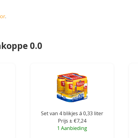
oor
.
mkoppe 0.0
Set van 4 blikjes á 0,33 liter
Prijs ± €7,24
1 Aanbieding