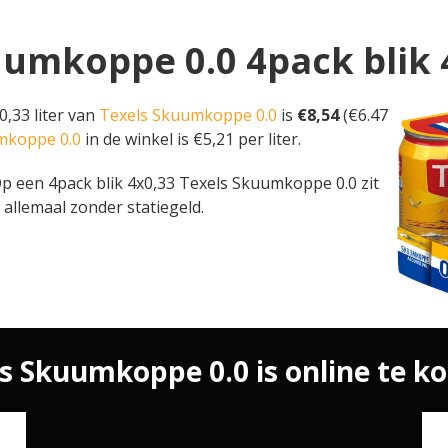
uumkoppe 0.0 4pack blik 
0,33 liter van
Texels Skuumkoppe 0.0
is
€8,54
(€6.47
umkoppe 0.0
in de winkel is €5,21 per liter.
r. Op een 4pack blik 4x0,33 Texels Skuumkoppe 0.0 zit
 allemaal zonder statiegeld.
s Skuumkoppe 0.0 is online te ko