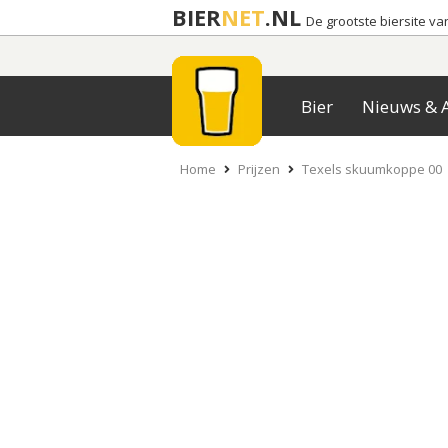
BIER
NET
.NL
De grootste biersite v
Bier
Nieuws & A
Home
Prijzen
Texels skuumkoppe 00