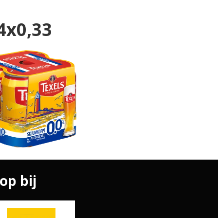
4x0,33
op bij