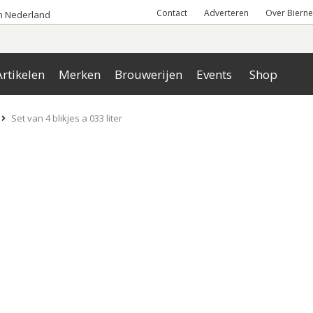
Contact
Adverteren
Over Bierne
an Nederland
rtikelen
Merken
Brouwerijen
Events
Shop
Set van 4 blikjes a 033 liter