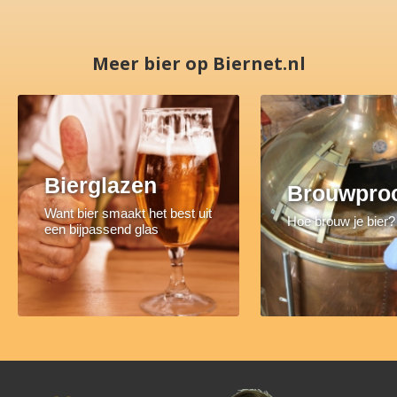
Meer bier op Biernet.nl
Bierglazen
Brouwpro
Want bier smaakt het best uit
Hoe brouw je bier?
een bijpassend glas