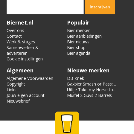
Verification code:
9832
Biernet.nl
Populair
Over ons
Bier merken
Contact
Bier aanbiedingen
Werk & stages
Bier nieuws
Samenwerken &
Bier shop
adverteren
Bier agenda
Cookie instellingen
Algemeen
Nieuwe merken
Algemene Voorwaarden
DB Kriek
Copyright
Baxbier Smash or Pass:
Links
Strata
Uiltje Take my Horse to
Jouw eigen account
the Hotel Room
Muifel 2 Guys 2 Barrels
Nieuwsbrief