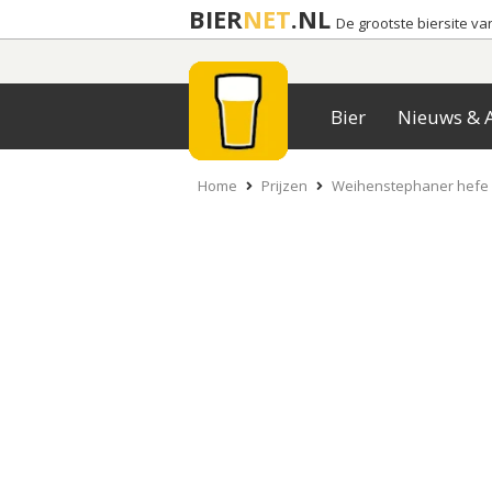
BIER
NET
.NL
De grootste biersite v
Bier
Nieuws & A
Home
Prijzen
Weihenstephaner hefe w