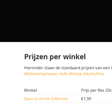
Prijzen per winkel
Hieronder staan de standaard prijzen van een W
Weihenstephaner Hefe Weisse Alkoholfrei
.
Winkel
Prijs per fles 33c
Dare to Drink Different
€1,99