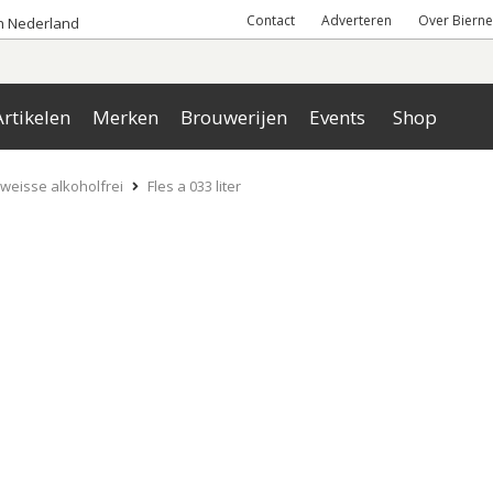
Contact
Adverteren
Over Bierne
an Nederland
rtikelen
Merken
Brouwerijen
Events
Shop
eisse alkoholfrei
Fles a 033 liter