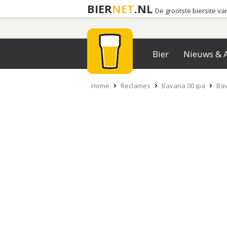
BIER
NET
.NL
De grootste biersite v
Bier
Nieuws & A
Home
Reclames
Bavaria 00 ipa
Bav