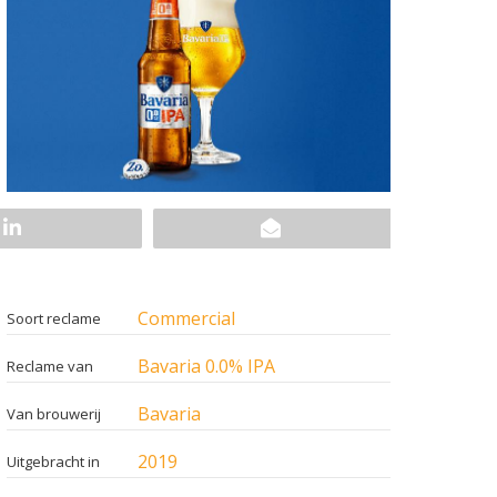
Commercial
Soort reclame
Bavaria 0.0% IPA
Reclame van
Bavaria
Van brouwerij
2019
Uitgebracht in