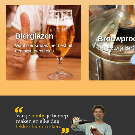
Bierglazen
Brouwpro
Want bier smaakt het best uit
Hoe brouw je bier?
een bijpassend glas