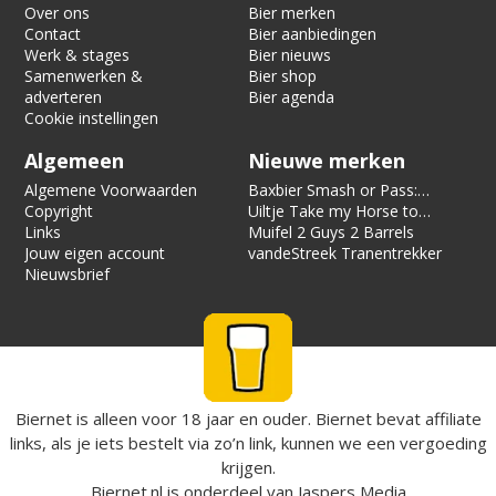
Over ons
Bier merken
Contact
Bier aanbiedingen
Werk & stages
Bier nieuws
Samenwerken &
Bier shop
adverteren
Bier agenda
Cookie instellingen
Algemeen
Nieuwe merken
Algemene Voorwaarden
Baxbier Smash or Pass:
Copyright
Strata
Uiltje Take my Horse to
Links
the Hotel Room
Muifel 2 Guys 2 Barrels
Jouw eigen account
vandeStreek Tranentrekker
Nieuwsbrief
Biernet is alleen voor 18 jaar en ouder. Biernet bevat affiliate
links, als je iets bestelt via zo’n link, kunnen we een vergoeding
krijgen.
Biernet.nl
is onderdeel van
Jaspers Media