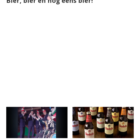
Bier, bier en nog eens bier!