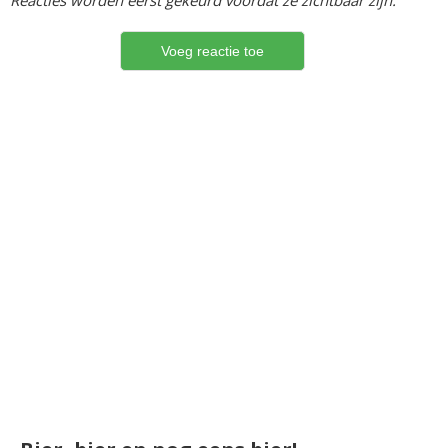
Reacties worden eerst gekeurd voordat ze zichtbaar zijn.