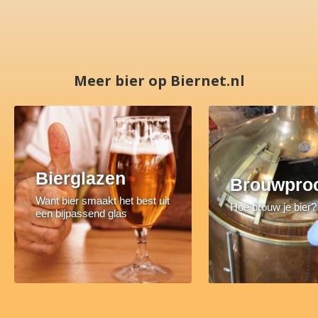
Meer bier op Biernet.nl
Bierglazen
Brouwpro
Want bier smaakt het best uit
Hoe brouw je bier?
een bijpassend glas