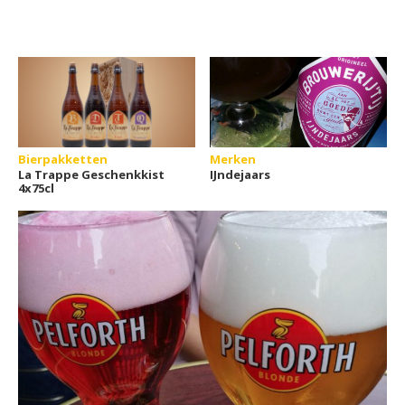
Bierpakketten
Merken
La Trappe Geschenkkist
IJndejaars
4x75cl