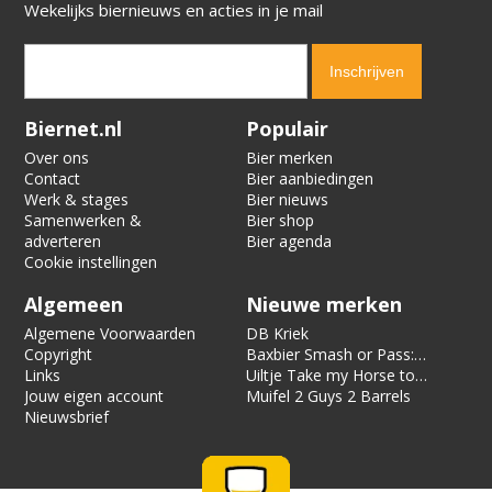
Wekelijks biernieuws en acties in je mail
Verification code:
8835
Biernet.nl
Populair
Over ons
Bier merken
Contact
Bier aanbiedingen
Werk & stages
Bier nieuws
Samenwerken &
Bier shop
adverteren
Bier agenda
Cookie instellingen
Algemeen
Nieuwe merken
Algemene Voorwaarden
DB Kriek
Copyright
Baxbier Smash or Pass:
Links
Strata
Uiltje Take my Horse to
Jouw eigen account
the Hotel Room
Muifel 2 Guys 2 Barrels
Nieuwsbrief