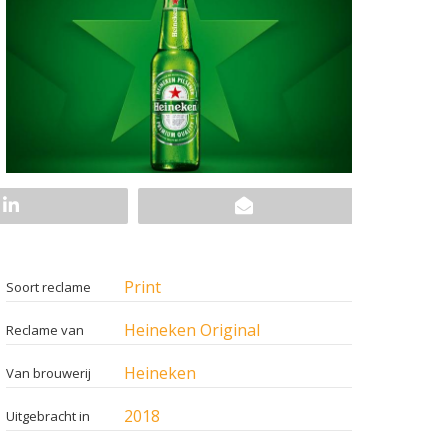
Print
Soort reclame
Heineken Original
Reclame van
Heineken
Van brouwerij
2018
Uitgebracht in