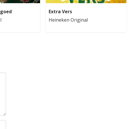
egoed
Extra Vers
l
Heineken Original