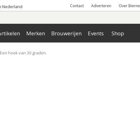
Contact
Adverteren
Over Bierne
an Nederland
rtikelen
Merken
Brouwerijen
Events
Shop
Een hoek van 30 graden