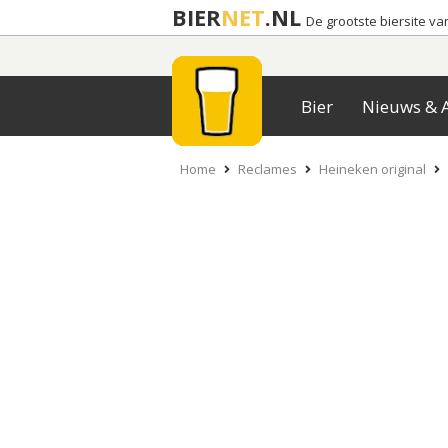
BIER
NET
.NL
De grootste biersite v
Bier
Nieuws & A
Home
Reclames
Heineken original