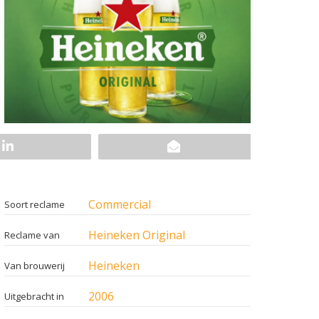
Commercial
Soort reclame
Heineken Original
Reclame van
Heineken
Van brouwerij
2006
Uitgebracht in