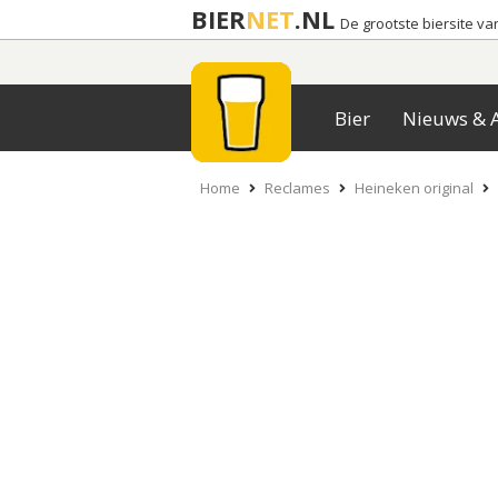
BIER
NET
.NL
De grootste biersite v
Bier
Nieuws & A
Home
Reclames
Heineken original