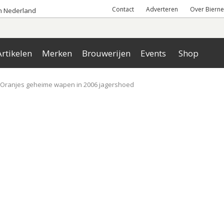
Contact
Adverteren
Over Bierne
an Nederland
rtikelen
Merken
Brouwerijen
Events
Shop
Oranjes geheime wapen in 2006 jagershoed