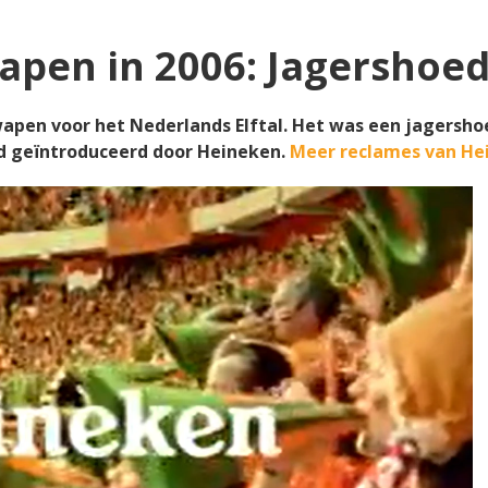
apen in 2006: Jagershoe
pen voor het Nederlands Elftal. Het was een jagershoe
d geïntroduceerd door Heineken.
Meer reclames van He