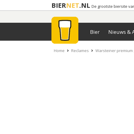
BIER
NET
.NL
De grootste biersite v
Bier
Nieuws & A
Home
Reclames
Warsteiner premium 