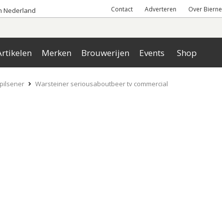
Contact
Adverteren
Over Bierne
an Nederland
rtikelen
Merken
Brouwerijen
Events
Shop
pilsener
Warsteiner seriousaboutbeer tv commercial