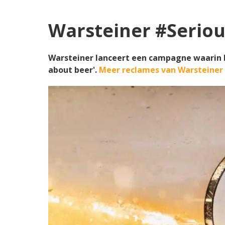
Warsteiner #Serio
Warsteiner lanceert een campagne waarin bl
about beer'.
Meer reclames van Warsteiner