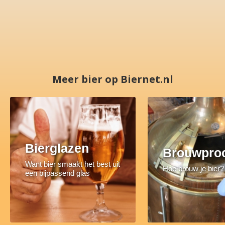
Meer bier op Biernet.nl
Bierglazen
Brouwpro
Want bier smaakt het best uit
Hoe brouw je bier?
een bijpassend glas