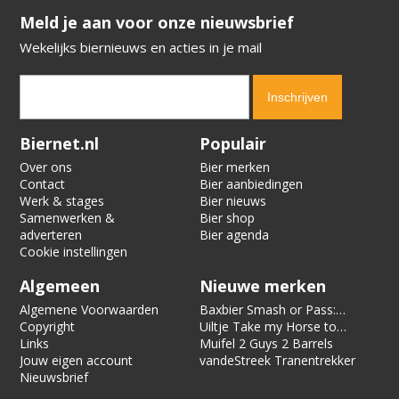
​​​​​​​Meld je aan voor onze nieuwsbrief
Wekelijks biernieuws en acties in je mail
Verification code:
6085
Biernet.nl
Populair
Over ons
Bier merken
Contact
Bier aanbiedingen
Werk & stages
Bier nieuws
Samenwerken &
Bier shop
adverteren
Bier agenda
Cookie instellingen
Algemeen
Nieuwe merken
Algemene Voorwaarden
Baxbier Smash or Pass:
Copyright
Strata
Uiltje Take my Horse to
Links
the Hotel Room
Muifel 2 Guys 2 Barrels
Jouw eigen account
vandeStreek Tranentrekker
Nieuwsbrief