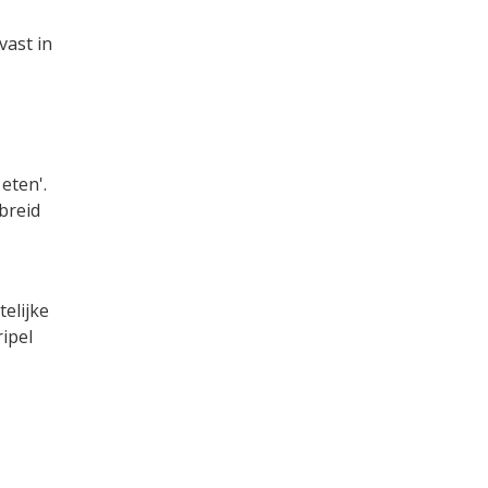
vast in
eten'.
breid
elijke
ipel