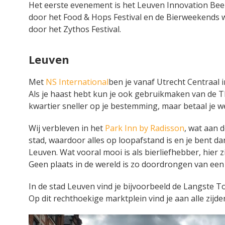
Het eerste evenement is het Leuven Innovation Beer
door het Food & Hops Festival en de Bierweekends w
door het Zythos Festival.
Leuven
Met
NS International
ben je vanaf Utrecht Centraal in
Als je haast hebt kun je ook gebruikmaken van de Tha
kwartier sneller op je bestemming, maar betaal je w
Wij verbleven in het
Park Inn by Radisson
, wat aan 
stad, waardoor alles op loopafstand is en je bent d
Leuven. Wat vooral mooi is als bierliefhebber, hier 
Geen plaats in de wereld is zo doordrongen van een r
In de stad Leuven vind je bijvoorbeeld de Langste 
Op dit rechthoekige marktplein vind je aan alle zij