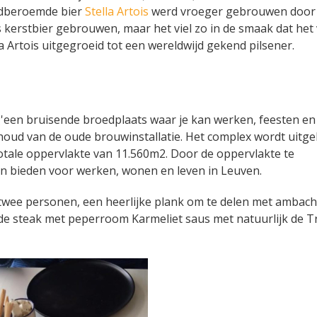
eldberoemde bier
Stella Artois
werd vroeger gebrouwen door
ls kerstbier gebrouwen, maar het viel zo in de smaak dat het 
 Artois uitgegroeid tot een wereldwijd gekend pilsener.
g
'een bruisende broedplaats waar je kan werken, feesten en 
houd van de oude brouwinstallatie. Het complex wordt uitge
otale oppervlakte van 11.560m2. Door de oppervlakte te
n bieden voor werken, wonen en leven in Leuven.
r twee personen, een heerlijke plank om te delen met ambacht
e steak met peperroom Karmeliet saus met natuurlijk de Tr