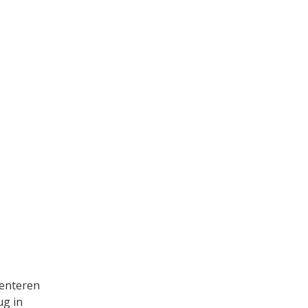
senteren
ug in