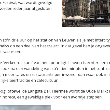
 Festival, wat wordt gevolgd
orden ieder jaar afgesloten
 zo'n drie uur op het station van Leuven als je met intercity'
lys op een deel van het traject. In dat geval ben je ongeve
el wat meer.
de 'verkeerde kant' van het spoor ligt. Leuven is echter een
an ook na een wandeling van zo'n tien minuten in het centr
zijn meer cafés en restaurants per inwoner dan waar ook in B
ijke biertraditie en cafécultuur.
Toog, oftewel de Langste Bar. Hiermee wordt de Oude Markt 
den horeca, een geweldige plek voor een avondje stappen!