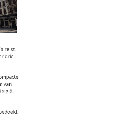
s reist.
er drie
 compacte
um van
elgië.
bedoeld.