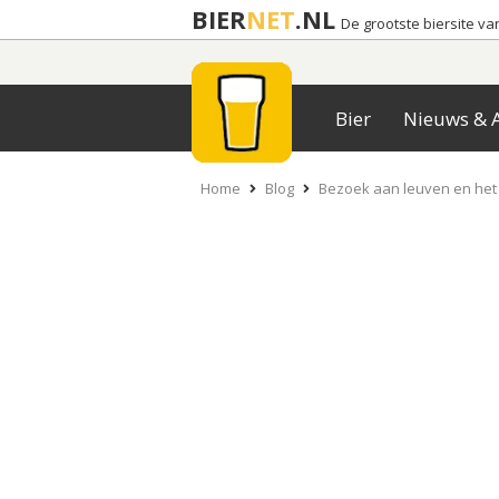
BIER
NET
.NL
De grootste biersite v
Bier
Nieuws & A
Home
Blog
Bezoek aan leuven en het 