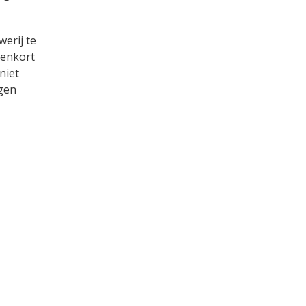
werij te
nenkort
niet
ngen