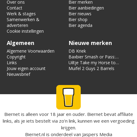
Over ons
Bier merken
Contact
Bier aanbiedingen
Werk & stages
Bier nieuws
Samenwerken &
Bier shop
adverteren
Bier agenda
Cookie instellingen
Algemeen
Nieuwe merken
Algemene Voorwaarden
DB Kriek
Copyright
Baxbier Smash or Pass:
Links
Strata
Uiltje Take my Horse to
Jouw eigen account
the Hotel Room
Muifel 2 Guys 2 Barrels
Nieuwsbrief
Biernet is alleen voor 18 jaar en ouder. Biernet bevat affiliate
links, als je iets bestelt via zo’n link, kunnen we een vergoeding
krijgen.
Biernet.nl
is onderdeel van
Jaspers Media