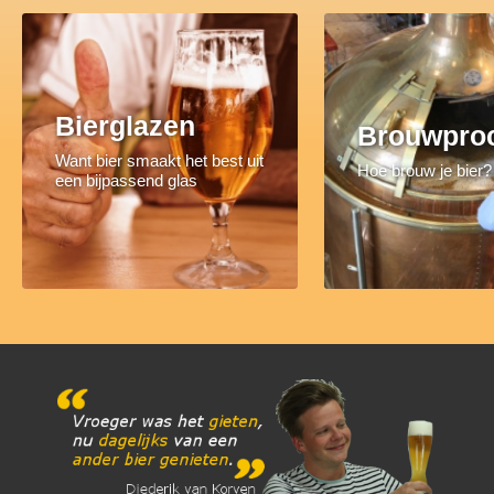
Bierglazen
Brouwpro
Want bier smaakt het best uit
Hoe brouw je bier?
een bijpassend glas