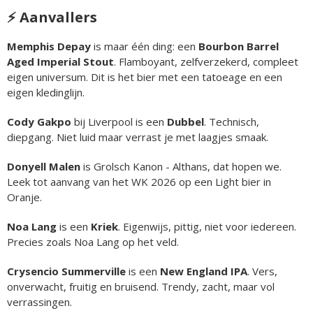
⚡ Aanvallers
Memphis Depay
is maar één ding: een
Bourbon Barrel
Aged Imperial Stout
. Flamboyant, zelfverzekerd, compleet
eigen universum. Dit is het bier met een tatoeage en een
eigen kledinglijn.
Cody Gakpo
bij Liverpool is een
Dubbel
. Technisch,
diepgang. Niet luid maar verrast je met laagjes smaak.
Donyell Malen
is Grolsch Kanon - Althans, dat hopen we.
Leek tot aanvang van het WK 2026 op een Light bier in
Oranje.
Noa Lang
is een
Kriek
. Eigenwijs, pittig, niet voor iedereen.
Precies zoals Noa Lang op het veld.
Crysencio Summerville
is een
New England IPA
. Vers,
onverwacht, fruitig en bruisend. Trendy, zacht, maar vol
verrassingen.