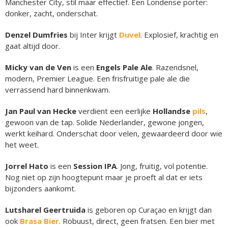
Manchester City, stil maar effectief. Een Londense porter:
donker, zacht, onderschat.
Denzel Dumfries
bij Inter krijgt
Duvel
. Explosief, krachtig en
gaat altijd door.
Micky van de Ven
is een
Engels Pale Ale
. Razendsnel,
modern, Premier League. Een frisfruitige pale ale die
verrassend hard binnenkwam.
Jan Paul van Hecke
verdient een eerlijke
Hollandse
pils
,
gewoon van de tap. Solide Nederlander, gewone jongen,
werkt keihard. Onderschat door velen, gewaardeerd door wie
het weet.
Jorrel Hato
is een
Session IPA
. Jong, fruitig, vol potentie.
Nog niet op zijn hoogtepunt maar je proeft al dat er iets
bijzonders aankomt.
Lutsharel Geertruida
is geboren op Curaçao en krijgt dan
ook
Brasa Bier
. Robuust, direct, geen fratsen. Een bier met