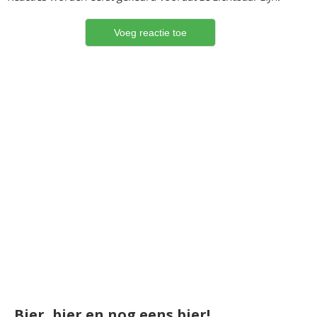
Bier, bier en nog eens bier!