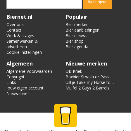
Verification code:
7796
Biernet.nl
Populair
Over ons
Bier merken
Contact
Bier aanbiedingen
Werk & stages
Bier nieuws
Samenwerken &
Bier shop
adverteren
Bier agenda
Cookie instellingen
Algemeen
Nieuwe merken
Algemene Voorwaarden
DB Kriek
Copyright
Baxbier Smash or Pass:
Links
Strata
Uiltje Take my Horse to
Jouw eigen account
the Hotel Room
Muifel 2 Guys 2 Barrels
Nieuwsbrief