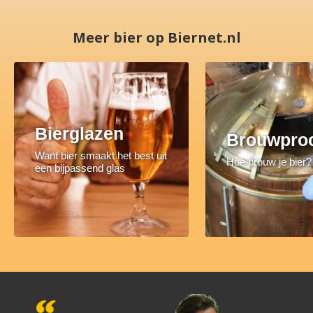
Meer bier op Biernet.nl
Bierglazen
Brouwpro
Want bier smaakt het best uit
Hoe brouw je bier?
een bijpassend glas