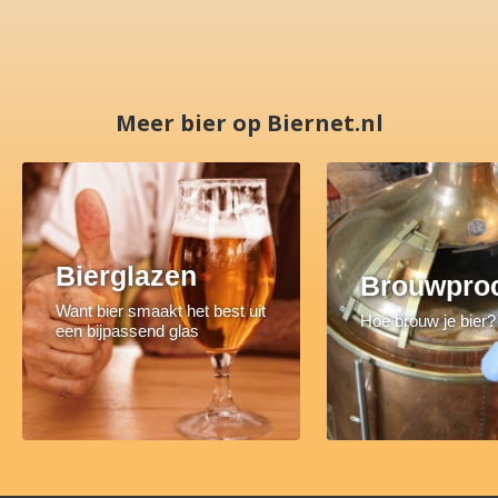
Meer bier op Biernet.nl
Bierglazen
Brouwpro
Want bier smaakt het best uit
Hoe brouw je bier?
een bijpassend glas