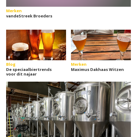
Merken
vandeStreek Broeders
Blog
Merken
De speciaalbiertrends
Maximus Dakhaas Witzen
voor dit najaar