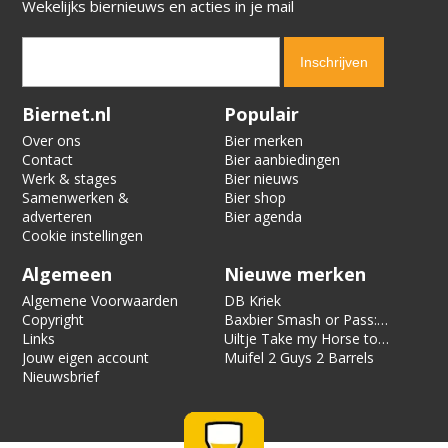
Wekelijks biernieuws en acties in je mail
Verification code:
6184
Biernet.nl
Populair
Over ons
Bier merken
Contact
Bier aanbiedingen
Werk & stages
Bier nieuws
Samenwerken &
Bier shop
adverteren
Bier agenda
Cookie instellingen
Algemeen
Nieuwe merken
Algemene Voorwaarden
DB Kriek
Copyright
Baxbier Smash or Pass:
Links
Strata
Uiltje Take my Horse to
Jouw eigen account
the Hotel Room
Muifel 2 Guys 2 Barrels
Nieuwsbrief