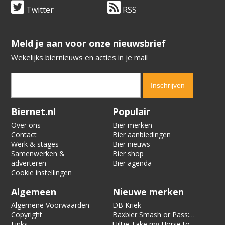
Twitter
RSS
​​​​​​​Meld je aan voor onze nieuwsbrief
Wekelijks biernieuws en acties in je mail
Verification code:
6603
Biernet.nl
Populair
Over ons
Bier merken
Contact
Bier aanbiedingen
Werk & stages
Bier nieuws
Samenwerken &
Bier shop
adverteren
Bier agenda
Cookie instellingen
Algemeen
Nieuwe merken
Algemene Voorwaarden
DB Kriek
Copyright
Baxbier Smash or Pass:
Links
Strata
Uiltje Take my Horse to