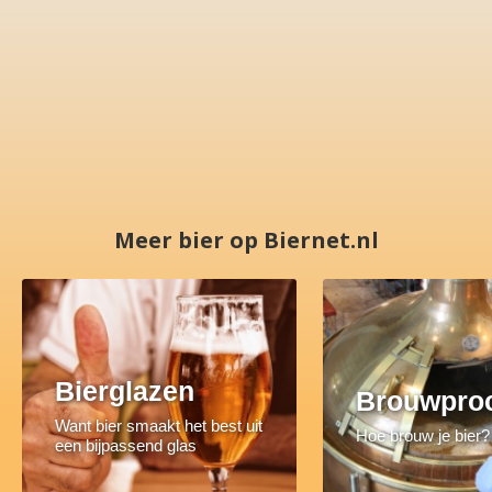
Meer bier op Biernet.nl
Bierglazen
Brouwpro
Want bier smaakt het best uit
Hoe brouw je bier?
een bijpassend glas