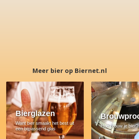
Meer bier op Biernet.nl
Bierglazen
Brouwpro
Want bier smaakt het best uit
Hoe brouw je bier?
een bijpassend glas