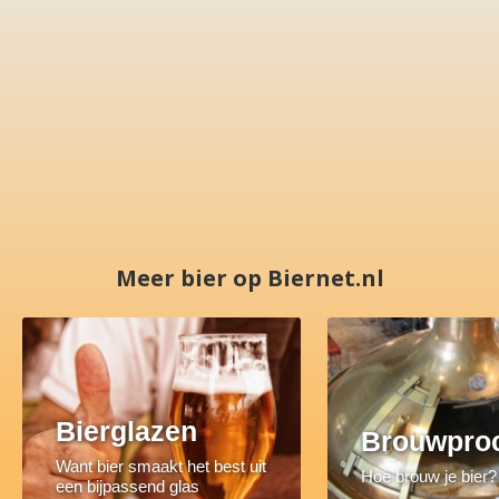
Meer bier op Biernet.nl
Bierglazen
Brouwpro
Want bier smaakt het best uit
Hoe brouw je bier?
een bijpassend glas