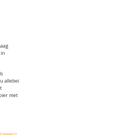
raag
 in
ls
u allebei
t
bier met
Brewery