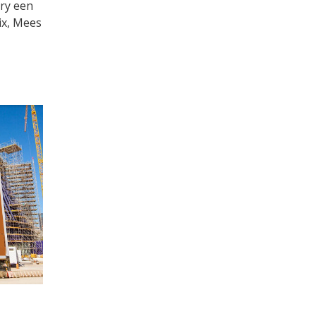
ery een
ix, Mees