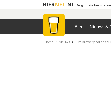
BIER
NET
.NL
De grootste biersite v
Bier
Nieuws & A
Home
Nieuws
Bird brewery collab tou