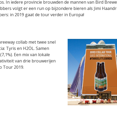
labs. In iedere provincie brouwden de mannen van Bird Brew
bers volgt er een run op bijzondere bieren als Jimi Haandr
bers: in 2019 gaat de tour verder in Europa!
threeway collab met twee snel
ia: Tyris en H2ÖL. Samen
(7,1%). Een mix van lokale
iviteit van drie brouwerijen
ab Tour 2019.