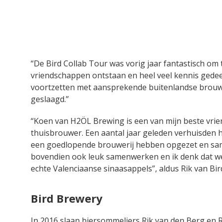
“De Bird Collab Tour was vorig jaar fantastisch om
vriendschappen ontstaan en heel veel kennis gedeeld
voortzetten met aansprekende buitenlandse brouweri
geslaagd.”
“Koen van H2ÖL Brewing is een van mijn beste vrie
thuisbrouwer. Een aantal jaar geleden verhuisden hi
een goedlopende brouwerij hebben opgezet en same
bovendien ook leuk samenwerken en ik denk dat we a
echte Valenciaanse sinaasappels”, aldus Rik van Bir
Bird Brewery
In 2016 slaan biersommeliers Rik van den Berg en 