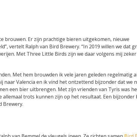
 te brouwen. Er zijn prachtige bieren uitgekomen, nieuwe
”, vertelt Ralph van Bird Brewery. “In 2019 willen we dat g
jen. Met Three Little Birds zijn we daar volgens mij zeker
nden. Met hem brouwden ik vele jaren geleden regelmatig a
j naar Valencia en ik vind het ontzettend bijzonder dat we n
n een bier uitbrengen. Met zijn vrienden van Tyris was he
llemaal trots kunnen zijn op het resultaat. Een bijzonder 
d Brewery.
Ralph van Bemmel de vleugels ineen. Ze richten samen
Bird 