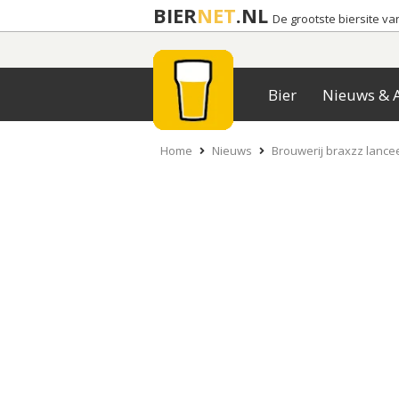
BIER
NET
.NL
De grootste biersite v
Bier
Nieuws & A
Home
Nieuws
Brouwerij braxzz lancee