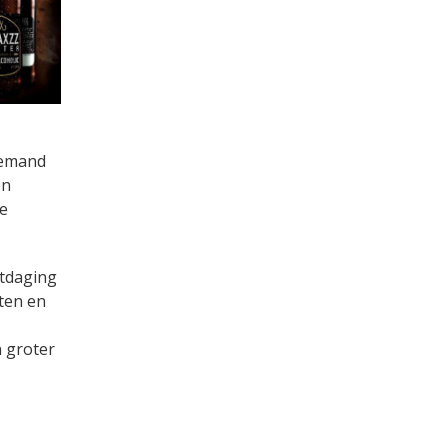
iemand
en
e
itdaging
ten en
n groter