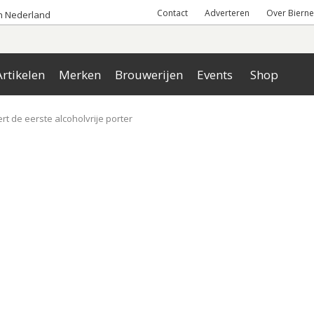
Contact
Adverteren
Over Bierne
an Nederland
rtikelen
Merken
Brouwerijen
Events
Shop
rt de eerste alcoholvrije porter