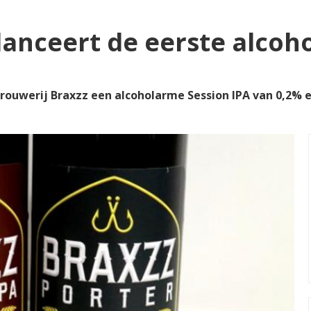
lanceert de eerste alcoho
ouwerij Braxzz een alcoholarme Session IPA van 0,2% e