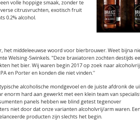
et een volle hoppige smaak, zonder te
 verse citrusvruchten, exotisch fruit
ts 0.2% alcohol.
or, het middeleeuwse woord voor bierbrouwer. Weet bijna n
inte Welsing-Swinkels. "Deze braxiatoren zochten destijds e
kten het bier. Wij waren begin 2017 op zoek naar alcoholvrij
PA en Porter en konden die niet vinden.''
 typische alcoholische mondgevoel en de juiste afdronk de u
ar enorm hard aan gewerkt met een klein team van specialis
consumenten panels hebben we blind getest tegenover
ers niet door dat onze varianten alcoholvrij/arm waren. Ee
elanceerde producten zijn slechts het begin.