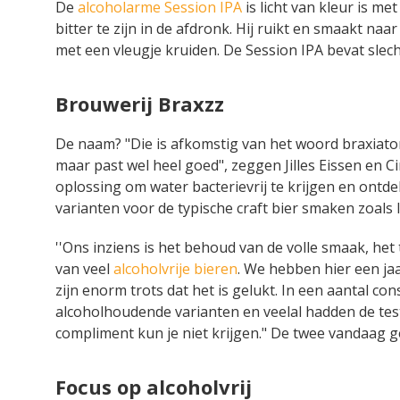
De
alcoholarme Session IPA
is licht van kleur is m
bitter te zijn in de afdronk. Hij ruikt en smaakt naar
met een vleugje kruiden. De Session IPA bevat slech
Brouwerij Braxzz
De naam? "Die is afkomstig van het woord braxiat
maar past wel heel goed", zeggen Jilles Eissen en C
oplossing om water bacterievrij te krijgen en ontde
varianten voor de typische craft bier smaken zoals I
''Ons inziens is het behoud van de volle smaak, het
van veel
alcoholvrije bieren
. We hebben hier een ja
zijn enorm trots dat het is gelukt. In een aantal 
alcoholhoudende varianten en veelal hadden de test
compliment kun je niet krijgen." De twee vandaag g
Focus op alcoholvrij