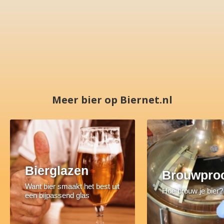
Meer bier op Biernet.nl
Bierglazen
Brouwpro
Want bier smaakt het best uit
Hoe brouw je bier?
een bijpassend glas