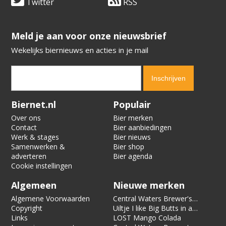
Twitter
RSS
​​​​​​​Meld je aan voor onze nieuwsbrief
Wekelijks biernieuws en acties in je mail
Verification code:
1410
Biernet.nl
Populair
Over ons
Bier merken
Contact
Bier aanbiedingen
Werk & stages
Bier nieuws
Samenwerken &
Bier shop
adverteren
Bier agenda
Cookie instellingen
Algemeen
Nieuwe merken
Algemene Voorwaarden
Central Waters Brewer's
Copyright
Reserve Pecan Kringle
Uiltje I like Big Butts in a
Links
Stout
Can of Limes
LOST Mango Colada