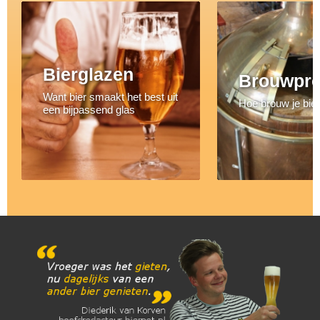
Bierglazen
Brouwpr
Want bier smaakt het best uit
Hoe brouw je bie
een bijpassend glas