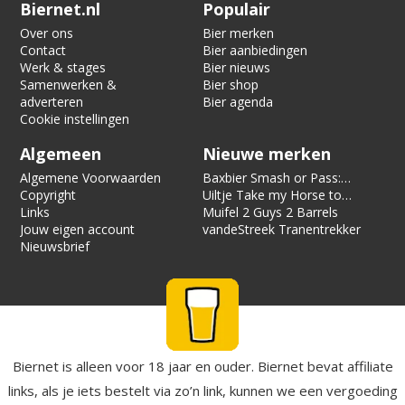
Verification code:
5495
Biernet.nl
Populair
Over ons
Bier merken
Contact
Bier aanbiedingen
Werk & stages
Bier nieuws
Samenwerken &
Bier shop
adverteren
Bier agenda
Cookie instellingen
Algemeen
Nieuwe merken
Algemene Voorwaarden
Baxbier Smash or Pass:
Copyright
Strata
Uiltje Take my Horse to
Links
the Hotel Room
Muifel 2 Guys 2 Barrels
Jouw eigen account
vandeStreek Tranentrekker
Nieuwsbrief
Biernet is alleen voor 18 jaar en ouder. Biernet bevat affiliate
links, als je iets bestelt via zo’n link, kunnen we een vergoeding