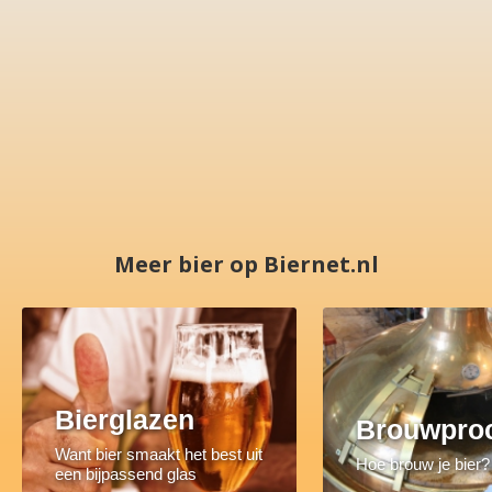
Meer bier op Biernet.nl
Bierglazen
Brouwpro
Want bier smaakt het best uit
Hoe brouw je bier?
een bijpassend glas