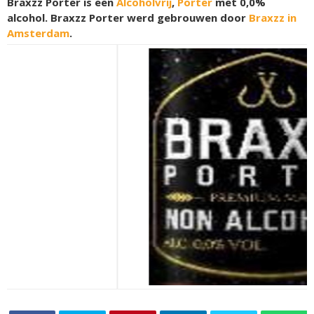
Braxzz Porter is een
Alcoholvrij
,
Porter
met 0,0%
alcohol. Braxzz Porter werd gebrouwen door
Braxzz in
Amsterdam
.