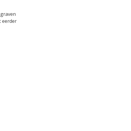
egraven
t eerder