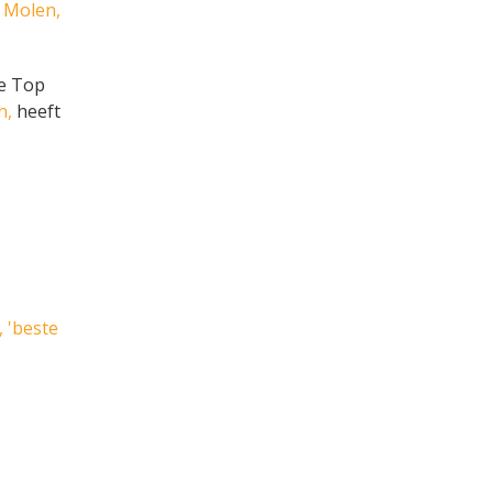
e Molen,
de Top
n,
heeft
 'beste