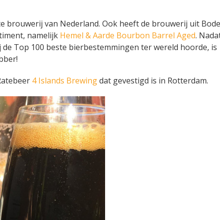
e brouwerij van Nederland. Ook heeft de brouwerij uit Bod
timent, namelijk
Hemel & Aarde Bourbon Barrel Aged
. Nada
 de Top 100 beste bierbestemmingen ter wereld hoorde, is
bber!
Ratebeer
4 Islands Brewing
dat gevestigd is in Rotterdam.