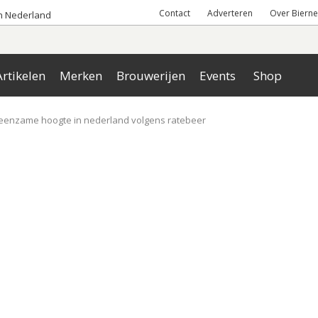
Contact
Adverteren
Over Bierne
an Nederland
rtikelen
Merken
Brouwerijen
Events
Shop
 eenzame hoogte in nederland volgens ratebeer