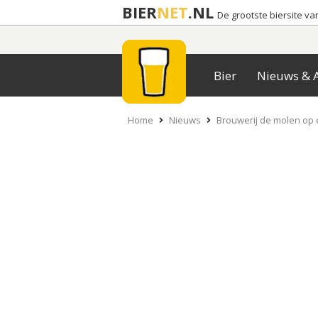
BIER
NET
.NL
De grootste biersite v
Bier
Nieuws & A
Home
Nieuws
Brouwerij de molen op