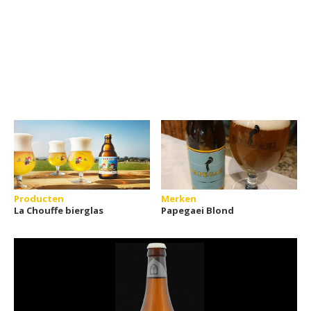
Producten
Merken
La Chouffe bierglas
Papegaei Blond