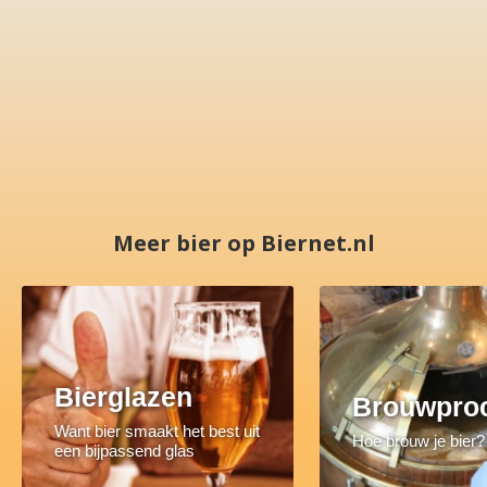
Meer bier op Biernet.nl
Bierglazen
Brouwpro
Want bier smaakt het best uit
Hoe brouw je bier?
een bijpassend glas