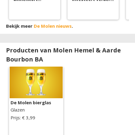
gesloten
in groei
ci
Bekijk meer
De Molen nieuws
.
Producten van Molen Hemel & Aarde
Bourbon BA
De Molen bierglas
Glazen
Prijs: € 3,99