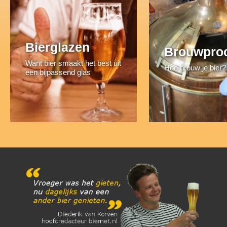
Bierglazen
Brouwpro
Want bier smaakt het best uit
Hoe brouw je bier?
een bijpassend glas