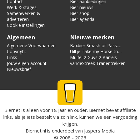
Contact
Bier aanbiedingen
Werk & stages
Bier nieuws
Samenwerken &
Bier shop
adverteren
Bier agenda
Cookie instellingen
Algemeen
Nieuwe merken
Algemene Voorwaarden
Baxbier Smash or Pass:
Copyright
Strata
Uiltje Take my Horse to
Links
the Hotel Room
Muifel 2 Guys 2 Barrels
Jouw eigen account
vandeStreek Tranentrekker
Nieuwsbrief
Biernet is alleen voor 18 jaar en ouder. Biernet bevat affiliate
links, als je iets bestelt via zo’n link, kunnen we een vergoeding
krijgen.
Biernet.nl
is onderdeel van
Jaspers Media
© 2008 - 2026