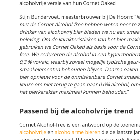
alcoholvrije versie van hun Cornet Oaked.
Stijn Bundervoet, meesterbrouwer bij De Hoorn: “
I
met de Cornet Alcohol-free hebben weten neer te z
drinker van alcoholvrij bier bieden we nu een smaa
beleving. Om de karakteristieken van het bier max
gebruiken we Cornet Oaked als basis voor de Corne
free. We reduceren de alcohol in een hypermoderne
0,3 % vol/alc, waarbij zoveel mogelijk typische geur-
smaakelementen behouden blijven. Daarna oaken 
bier opnieuw voor de onmiskenbare Cornet smaak.
keuze om niet terug te gaan naar 0.0% alcohol, o
het bierkarakter maximaal kunnen behouden
.”
Passend bij de alcoholvrije trend
Cornet Alcohol-free is een antwoord op de toenem
alcoholvrije
en
alcoholarme bieren
die de laatste j
consumenten opspeelt. Uit onderzoek van de Nede