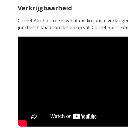
Verkrijgbaarheid
Cornet Alcohol-free is vanaf medio juni te verkrijg
juni beschikbaar op fles en op vat. Cornet Spirit kom