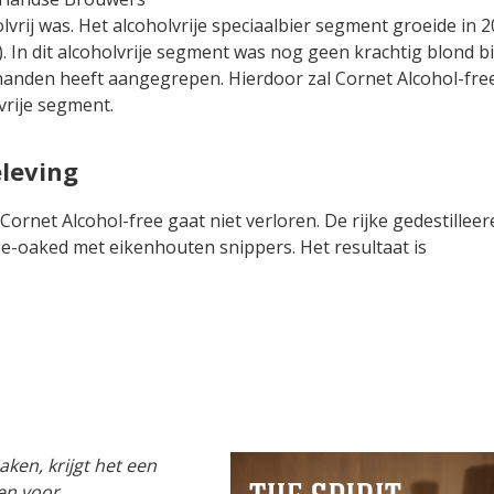
olvrij was. Het alcoholvrije speciaalbier segment groeide in 
). In dit alcoholvrije segment was nog geen krachtig blond b
handen heeft aangegrepen. Hierdoor zal Cornet Alcohol-fre
vrije segment.
eleving
 Cornet Alcohol-free gaat niet verloren. De rijke gedestillee
-oaked met eikenhouten snippers. Het resultaat is
ken, krijgt het een
en voor