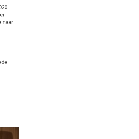
2020
ier
e naar
rede