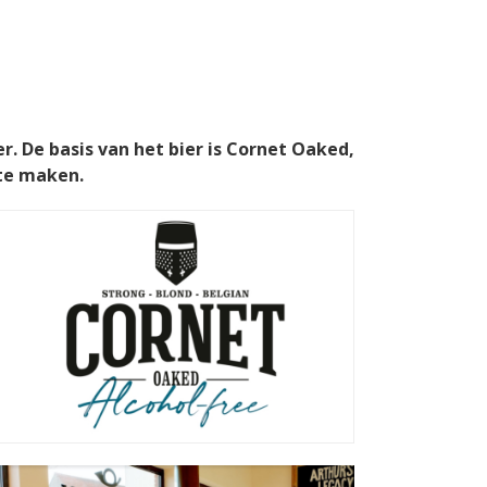
r. De basis van het bier is Cornet Oaked,
 te maken.