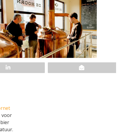
rnet
s voor
 bier
atuur.