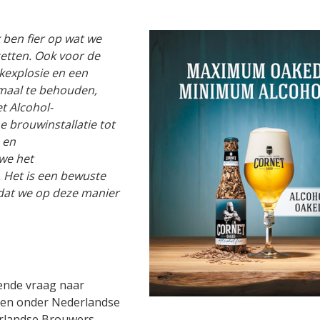
k ben fier op wat we
etten. Ook voor de
kexplosie en een
imaal te behouden,
t Alcohol-
 brouwinstallatie tot
 en
we het
 Het is een bewuste
mdat we op deze manier
ende vraag naar
aren onder Nederlandse
rlandse Brouwers