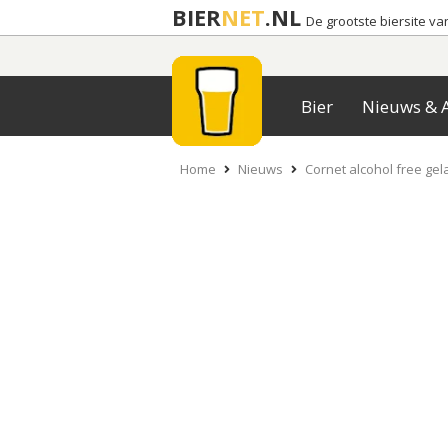
BIER
NET
.NL
De grootste biersite v
Bier
Nieuws & A
Home
Nieuws
Cornet alcohol free ge