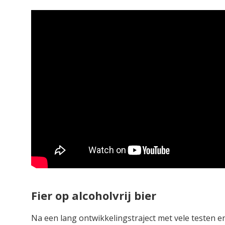
Fier op alcoholvrij bier
Na een lang ontwikkelingstraject met vele testen e