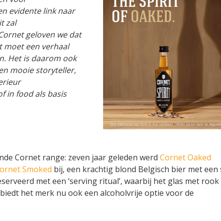
n evidente link naar
t zal
j Cornet geloven we dat
et moet een verhaal
an. Het is daarom ook
en mooie storyteller,
erieur
f in food als basis
ande Cornet range: zeven jaar geleden werd
Cornet Oaked
ornet Smoked
bij, een krachtig blond Belgisch bier met een 
serveerd met een ‘serving ritual’, waarbij het glas met rook
biedt het merk nu ook een alcoholvrije optie voor de