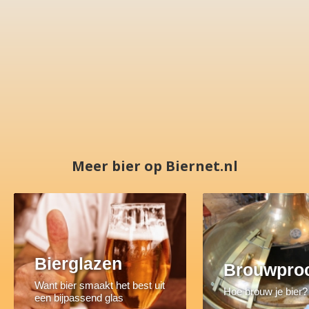
Meer bier op Biernet.nl
Bierglazen
Brouwpro
Want bier smaakt het best uit
Hoe brouw je bier?
een bijpassend glas