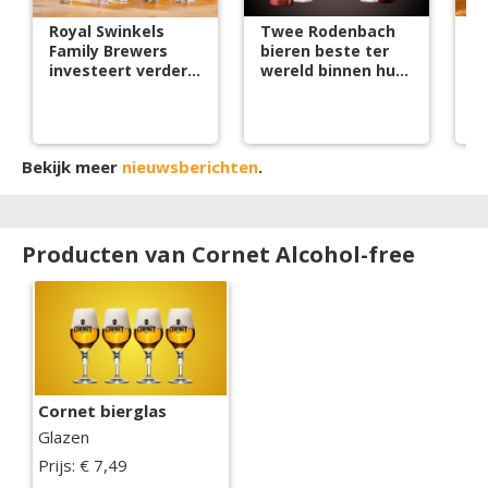
Royal Swinkels
Twee Rodenbach
Co
Family Brewers
bieren beste ter
f
investeert verder
wereld binnen hun
in groei
stijl
Bekijk meer
nieuwsberichten
.
Producten van Cornet Alcohol-free
Cornet bierglas
Glazen
Prijs: € 7,49