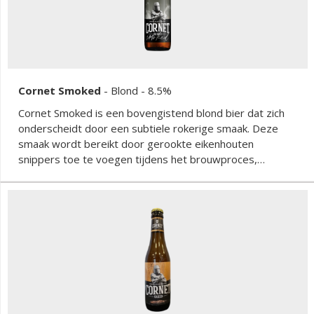
Cornet Smoked
-
Blond
- 8.5%
Cornet Smoked is een bovengistend blond bier dat zich
onderscheidt door een subtiele rokerige smaak. Deze
smaak wordt bereikt door gerookte eikenhouten
snippers toe te voegen tijdens het brouwproces,
waardoor de smaken uit het hout in het bier trekken. Ook
zit er een peated smaak in het bier die is ontstaan door
gebruik van turfmout.