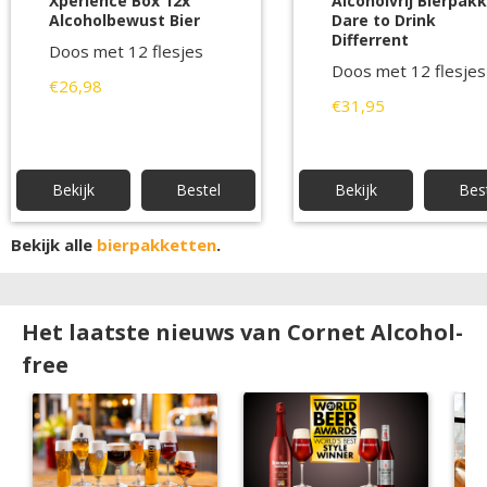
Xperience Box 12x
Alcoholvrij Bierpak
Alcoholbewust Bier
Dare to Drink
Differrent
Doos met 12 flesjes
Doos met 12 flesjes
€26,98
€31,95
Bekijk
Bestel
Bekijk
Bes
Bekijk alle
bierpakketten
.
Het laatste nieuws van Cornet Alcohol-
free