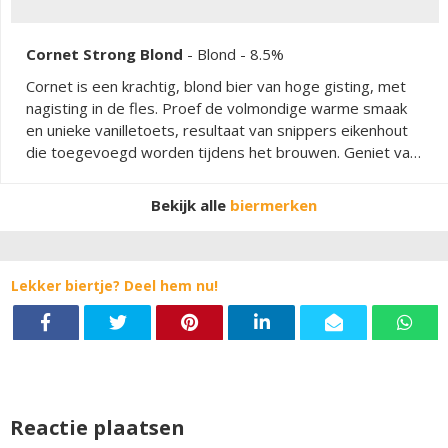
Cornet Strong Blond
-
Blond
- 8.5%
Cornet is een krachtig, blond bier van hoge gisting, met
nagisting in de fles. Proef de volmondige warme smaak
en unieke vanilletoets, resultaat van snippers eikenhout
die toegevoegd worden tijdens het brouwen. Geniet van
de lange afdronk met zachte bitterheid. Een bier voor
ridders van de goede smaak.
Bekijk alle
biermerken
Lekker biertje? Deel hem nu!
Reactie plaatsen