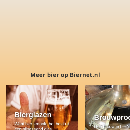
Meer bier op Biernet.nl
Bierglazen
Brouwpro
Want bier smaakt het best uit
Hoe brouw je bier?
een bijpassend glas