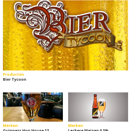
Producten
Bier Tycoon
Merken
Merken
Guinness Hop House 13
Leckere Weizen 0,5%