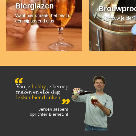
Bierglazen
Brouwpro
Want bier smaakt het best uit
Hoe brouw je bier?
een bijpassend glas