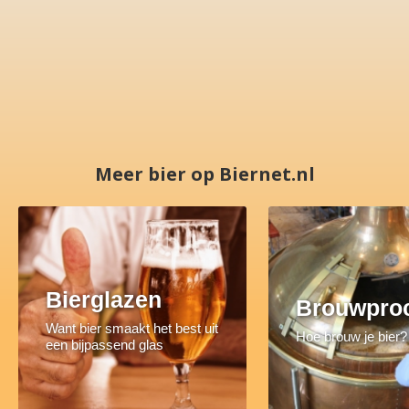
Meer bier op Biernet.nl
Bierglazen
Brouwpro
Want bier smaakt het best uit
Hoe brouw je bier?
een bijpassend glas