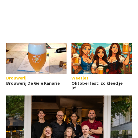
Brouwerij
Weetjes
Brouwerij De Gele Kanarie
Oktoberfest: zo kleed je
je!