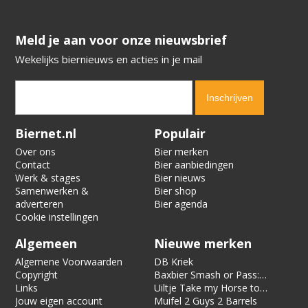
​​​​​​​Meld je aan voor onze nieuwsbrief
Wekelijks biernieuws en acties in je mail
Verification code:
2367
Biernet.nl
Populair
Over ons
Bier merken
Contact
Bier aanbiedingen
Werk & stages
Bier nieuws
Samenwerken &
Bier shop
adverteren
Bier agenda
Cookie instellingen
Algemeen
Nieuwe merken
Algemene Voorwaarden
DB Kriek
Copyright
Baxbier Smash or Pass:
Links
Strata
Uiltje Take my Horse to
Jouw eigen account
the Hotel Room
Muifel 2 Guys 2 Barrels