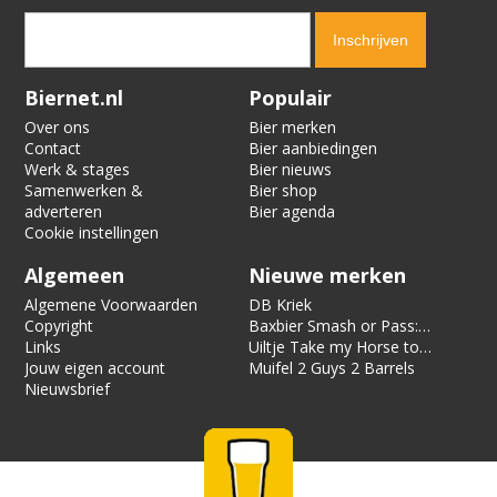
Verification code:
4024
Biernet.nl
Populair
Over ons
Bier merken
Contact
Bier aanbiedingen
Werk & stages
Bier nieuws
Samenwerken &
Bier shop
adverteren
Bier agenda
Cookie instellingen
Algemeen
Nieuwe merken
Algemene Voorwaarden
DB Kriek
Copyright
Baxbier Smash or Pass:
Links
Strata
Uiltje Take my Horse to
Jouw eigen account
the Hotel Room
Muifel 2 Guys 2 Barrels
Nieuwsbrief