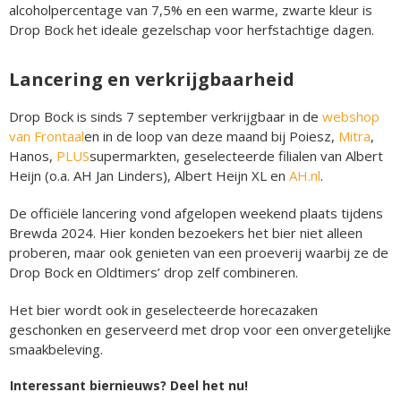
alcoholpercentage van 7,5% en een warme, zwarte kleur is
Drop Bock het ideale gezelschap voor herfstachtige dagen.
Lancering en verkrijgbaarheid
Drop Bock is sinds 7 september verkrijgbaar in de
webshop
van Frontaal
en in de loop van deze maand bij Poiesz,
Mitra
,
Hanos,
PLUS
supermarkten, geselecteerde filialen van Albert
Heijn (o.a. AH Jan Linders), Albert Heijn XL en
AH.nl
.
De officiële lancering vond afgelopen weekend plaats tijdens
Brewda 2024. Hier konden bezoekers het bier niet alleen
proberen, maar ook genieten van een proeverij waarbij ze de
Drop Bock en Oldtimers’ drop zelf combineren.
Het bier wordt ook in geselecteerde horecazaken
geschonken en geserveerd met drop voor een onvergetelijke
smaakbeleving.
Interessant biernieuws? Deel het nu!