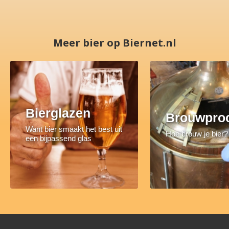
Meer bier op Biernet.nl
Bierglazen
Brouwpro
Want bier smaakt het best uit
Hoe brouw je bier?
een bijpassend glas