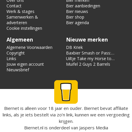
Over ons
Bier merken
Contact
Bier aanbiedingen
Werk & stages
Bier nieuws
Samenwerken &
Bier shop
adverteren
Bier agenda
Cookie instellingen
Algemeen
Nieuwe merken
Algemene Voorwaarden
DB Kriek
Copyright
Baxbier Smash or Pass:
Links
Strata
Uiltje Take my Horse to
Jouw eigen account
the Hotel Room
Muifel 2 Guys 2 Barrels
Nieuwsbrief
Biernet is alleen voor 18 jaar en ouder. Biernet bevat affiliate
links, als je iets bestelt via zo’n link, kunnen we een vergoeding
krijgen.
Biernet.nl
is onderdeel van
Jaspers Media