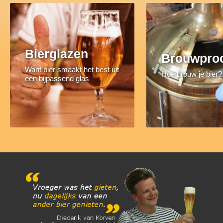
Bierglazen
Brouwpro
Want bier smaakt het best uit
Hoe brouw je bier?
een bijpassend glas