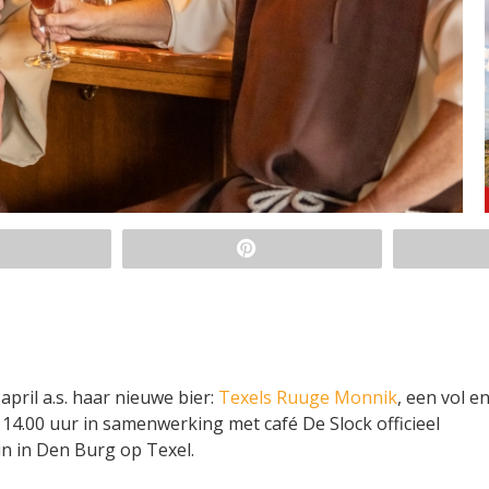
pril a.s. haar nieuwe bier:
Texels Ruuge Monnik
, een vol e
4.00 uur in samenwerking met café De Slock officieel
n in Den Burg op Texel.