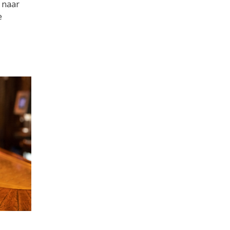
 naar
e