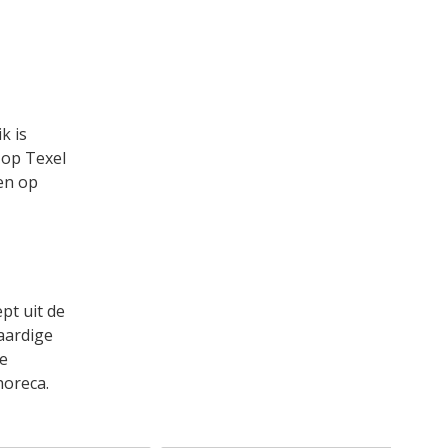
k is
 op Texel
en op
pt uit de
aardige
e
horeca.