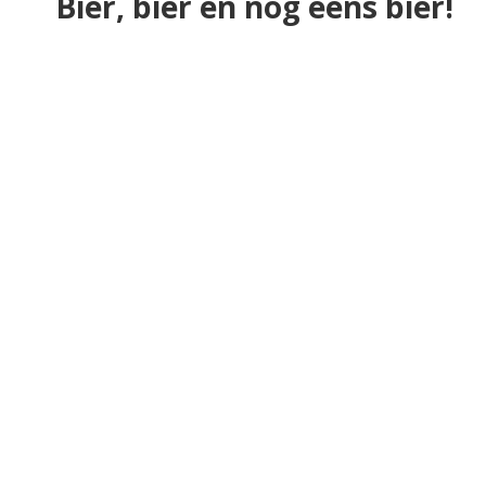
Bier, bier en nog eens bier!
Reclames
Oude reclameposters Heineken