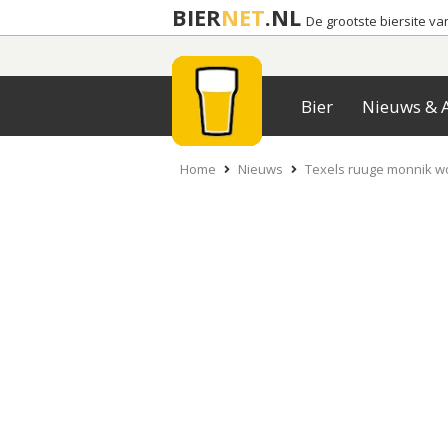
BIER
NET
.NL
De grootste biersite v
Bier
Nieuws & A
Home
Nieuws
Texels ruuge monnik w