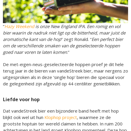
”
Hazy Weekend
is onze New England IPA. Een romig en vol
bier waarin de nadruk niet ligt op de bitterheid, maar juist de
aromatische kant van de hop
” zegt Ronald. “
Een perfect bier
om de verschillende smaken van de geselecteerde hoppen
goed naar voren te laten komen
.”
De met-eigen-neus-geselecteerde hoppen proef je dit hele
terug jaar in de bieren van vandeStreek bier, maar nergens zo
uitgesproken als in deze ‘single hop’ bieren die speciaal voor
de gelegenheid zijn afgevuld op 44 centiliter genietblikken.
Liefde voor hop
Dat vandeStreek bier een bijzondere band heeft met hop
blijkt ook wel uit hun
Klophop project
, waarmee ze de
grootste hoptuin ter wereld claimen te hebben. In ruim 200
achtertuinen in het land groeit Klophop momenteel. Deze hop