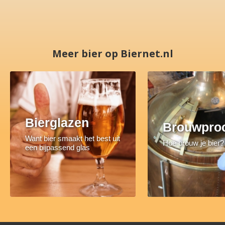
Meer bier op Biernet.nl
Bierglazen
Brouwpro
Want bier smaakt het best uit
Hoe brouw je bier?
een bijpassend glas