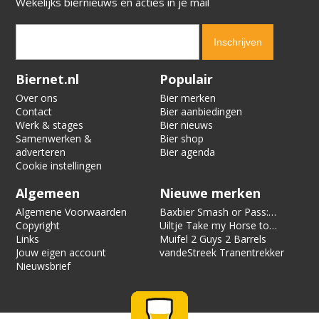
Wekelijks biernieuws en acties in je mail
Verification code:
5266
Biernet.nl
Populair
Over ons
Bier merken
Contact
Bier aanbiedingen
Werk & stages
Bier nieuws
Samenwerken &
Bier shop
adverteren
Bier agenda
Cookie instellingen
Algemeen
Nieuwe merken
Algemene Voorwaarden
Baxbier Smash or Pass:
Copyright
Strata
Uiltje Take my Horse to
Links
the Hotel Room
Muifel 2 Guys 2 Barrels
Jouw eigen account
vandeStreek Tranentrekker
Nieuwsbrief