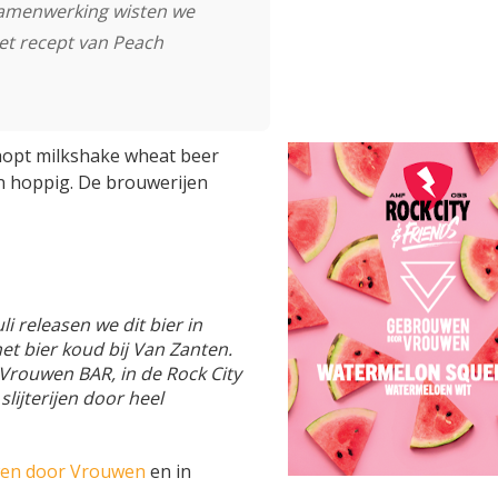
samenwerking wisten we
et recept van Peach
yhopt milkshake wheat beer
n hoppig. De brouwerijen
li releasen we dit bier in
et bier koud bij Van Zanten.
rouwen BAR, in de Rock City
lijterijen door heel
en door Vrouwen
en in