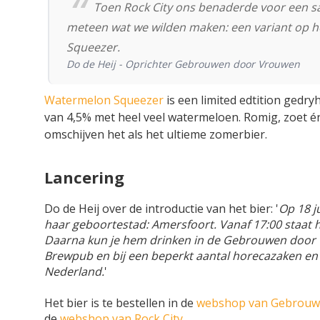
Toen Rock City ons benaderde voor een 
meteen wat we wilden maken: een variant op h
Squeezer.
Do de Heij - Oprichter Gebrouwen door Vrouwen
Watermelon Squeezer
is een limited edtition gedr
van 4,5% met heel veel watermeloen. Romig, zoet é
omschijven het als het ultieme zomerbier.
Lancering
Do de Heij over de introductie van het bier: '
Op 18 ju
haar geboortestad: Amersfoort. Vanaf 17:00 staat h
Daarna kun je hem drinken in de Gebrouwen door V
Brewpub en bij een beperkt aantal horecazaken en s
Nederland.
'
Het bier is te bestellen in de
webshop van Gebrouw
de
webshop van Rock City
.