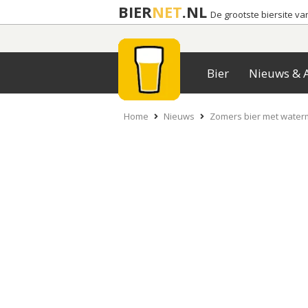
BIER
NET
.NL
De grootste biersite v
Bier
Nieuws & A
Home
Nieuws
Zomers bier met water