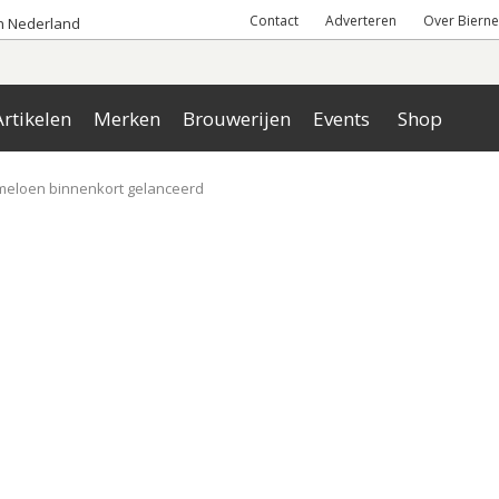
Contact
Adverteren
Over Bierne
an Nederland
rtikelen
Merken
Brouwerijen
Events
Shop
meloen binnenkort gelanceerd