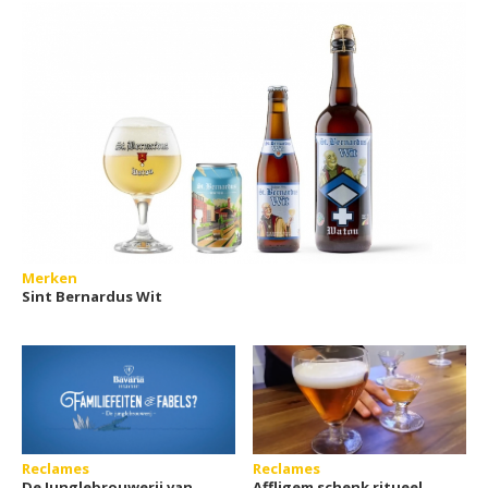
Merken
Sint Bernardus Wit
Reclames
Reclames
De Junglebrouwerij van
Affligem schenk ritueel