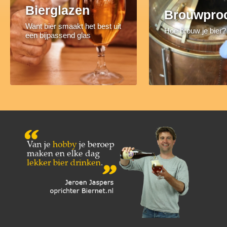
Bierglazen
Brouwpro
Want bier smaakt het best uit
Hoe brouw je bier?
een bijpassend glas