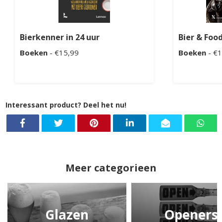
Bierkenner in 24 uur
Bier & Foo
Boeken
- €15,99
Boeken
- €1
Interessant product? Deel het nu!
Meer categorieen
Glazen
Openers