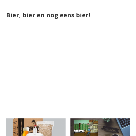
Bier, bier en nog eens bier!