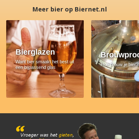
Meer bier op Biernet.nl
Bierglazen
Brouwpro
Want bier smaakt het best uit
Hoe brouw je bier?
een bijpassend glas