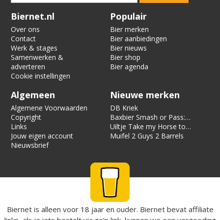
Verification code:
5375
Biernet.nl
Populair
Over ons
Bier merken
Contact
Bier aanbiedingen
Werk & stages
Bier nieuws
Samenwerken &
Bier shop
adverteren
Bier agenda
Cookie instellingen
Algemeen
Nieuwe merken
Algemene Voorwaarden
DB Kriek
Copyright
Baxbier Smash or Pass:
Links
Strata
Uiltje Take my Horse to
Jouw eigen account
the Hotel Room
Muifel 2 Guys 2 Barrels
Nieuwsbrief
Biernet is alleen voor 18 jaar en ouder. Biernet bevat affiliate