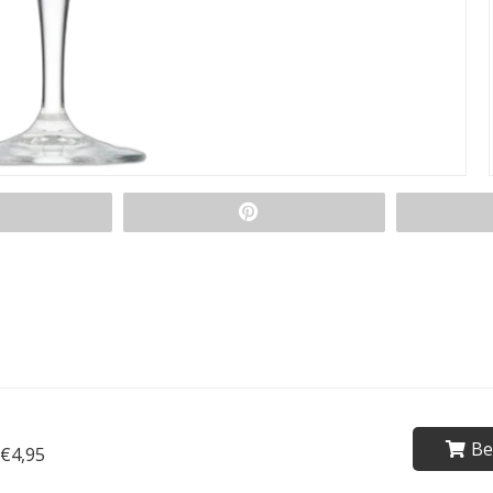
Be
€4,95