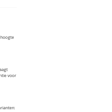
n hoogte
raagt
ntie voor
arianten: