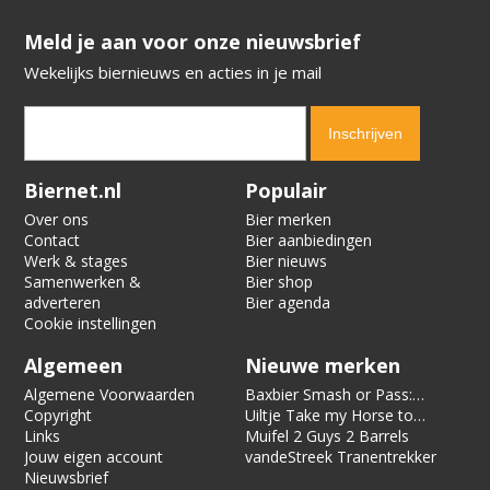
​​​​​​​Meld je aan voor onze nieuwsbrief
Wekelijks biernieuws en acties in je mail
Verification code:
2981
Biernet.nl
Populair
Over ons
Bier merken
Contact
Bier aanbiedingen
Werk & stages
Bier nieuws
Samenwerken &
Bier shop
adverteren
Bier agenda
Cookie instellingen
Algemeen
Nieuwe merken
Algemene Voorwaarden
Baxbier Smash or Pass:
Copyright
Strata
Uiltje Take my Horse to
Links
the Hotel Room
Muifel 2 Guys 2 Barrels
Jouw eigen account
vandeStreek Tranentrekker
Nieuwsbrief