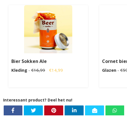
Bier Sokken Ale
Cornet bie
Kleding
-
€16,99
€14,99
Glazen
-
€5
Interessant product? Deel het nu!