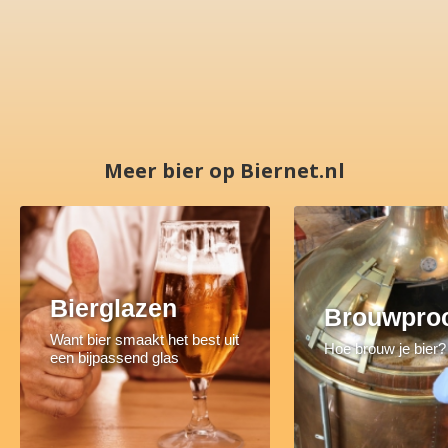
Meer bier op Biernet.nl
Bierglazen
Brouwpro
Want bier smaakt het best uit
Hoe brouw je bier?
een bijpassend glas